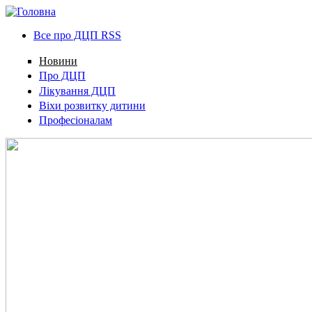
Все про ДЦП RSS
Новини
Про ДЦП
Лікування ДЦП
Віхи розвитку дитини
Професіоналам