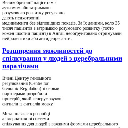
Великобританії пацієнтам з
аутизмом або затримкою
розумового розвитку регулярно
дають психотропні
медикаменти без відповідних показів. За їх даними, коло 35
тисяч пацієнтів з затримкою розумового розвитку (тобто
кожен шостий пацієнт) в Англії необґрунтовано отримували
нейролептики або антидепресанти.
Розширення можливостей до
спілкування у людей з церебральними
паралічами
Вчені Центру геномного
регулювання (Centre for
Genomic Regulation) зі своїми
партнерами розробили
пристрій, який генерує звукові
сигнали із сигналів мозку.
Мета полягає в розробці
альтернативної системи
спілкування для людей з важкими формами церебрального