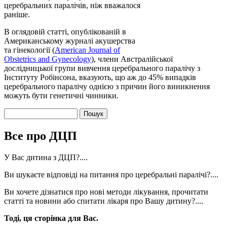
церебральних паралічів, ніж вважалося
раніше.
В оглядовій статті, опублікованій в
Американському журналі акушерства
та гінекології (
American Journal of
Obstetrics and Gynecology
), члени Австралійської
дослідницької групи вивчення церебрального паралічу з
Інституту Робінсона, вказують, що аж до 45% випадків
церебрального паралічу однією з причин його виникнення
можуть бути генетичні чинники.
Пошук
Пошукова форма
Все про ДЦП
У Вас дитина з ДЦП?....
Ви шукаєте відповіді на питання про церебральні паралічі?....
Ви хочете дізнатися про нові методи лікування, прочитати
статті та новини або спитати лікаря про Вашу дитину?....
Тоді, ця сторінка для Вас.