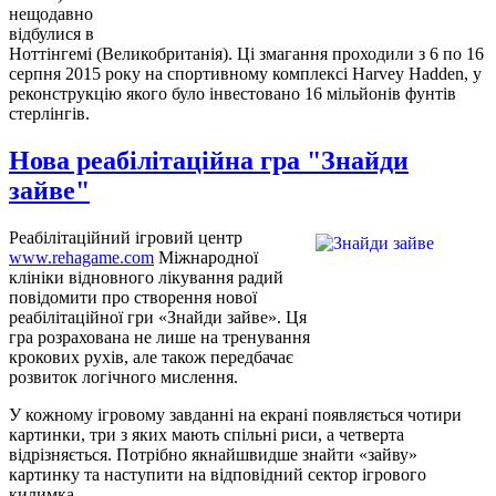
нещодавно
відбулися в
Ноттінгемі (Великобританія). Ці змагання проходили з 6 по 16
серпня 2015 року на спортивному комплексі Harvey Hadden, у
реконструкцію якого було інвестовано 16 мільйонів фунтів
стерлінгів.
Нова реабілітаційна гра "Знайди
зайве"
Реабілітаційний ігровий центр
www.rehagame.com
Міжнародної
клініки відновного лікування радий
повідомити про створення нової
реабілітаційної гри «Знайди зайве». Ця
гра розрахована не лише на тренування
крокових рухів, але також передбачає
розвиток логічного мислення.
У кожному ігровому завданні на екрані появляється чотири
картинки, три з яких мають спільні риси, а четверта
відрізняється. Потрібно якнайшвидше знайти «зайву»
картинку та наступити на відповідний сектор ігрового
килимка.