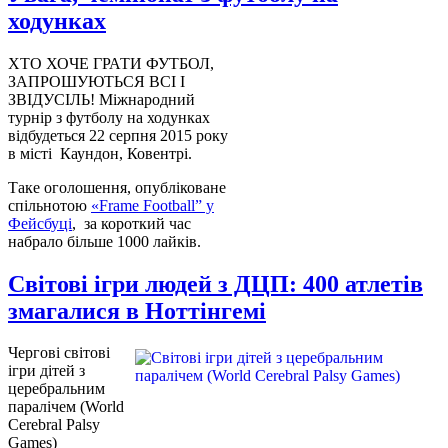
ходунках
ХТО ХОЧЕ ГРАТИ ФУТБОЛ,
ЗАПРОШУЮТЬСЯ ВСІ І
ЗВІДУСІЛЬ! Міжнародний
турнір з футболу на ходунках
відбудеться 22 серпня 2015 року
в місті Каундон, Ковентрі.
Таке оголошення, опубліковане
спільнотою
«Frame Football” у
Фейсбуці
, за короткий час
набрало більше 1000 лайків.
Світові ігри людей з ДЦП: 400 атлетів
змагалися в Ноттінгемі
Чергові світові
ігри дітей з
церебральним
паралічем (World
Cerebral Palsy
Games)