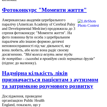
Фотоконкурс "Моменти життя"
Американська академія церебрального
паралічу (American Academy of Cerebral Palsy
and Developmental Medcine) продовжила до 3
серпня фотоконкурс "Моменти життя". На
фото повинна бути особа з церебральним
паралічем або іншою формою дитячої
неповносправності під час діяльності, яку
вона любить, або коли вона радіє своєму
досягненню.
"Мої колеса везуть мене туди
де потрібно – сьогодні я провідую своїх пернатих друзів"
(підпис до малюнку).
Надмірна кількість ліків
призначається пацієнтам з аутизмом
та затримкою розумового розвитку
Дослідження, проведене
організацією Public Health
England, показало, що у