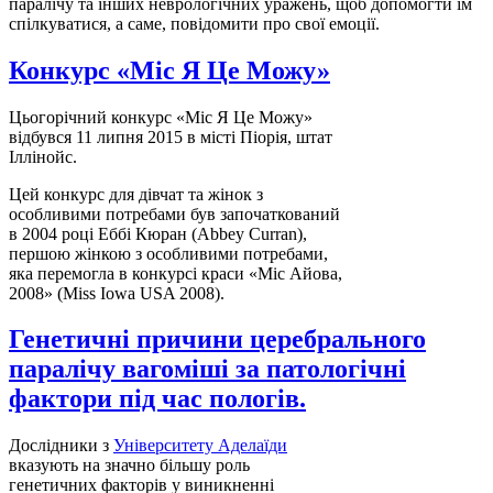
паралічу та інших неврологічних уражень, щоб допомогти їм
спілкуватися, а саме, повідомити про свої емоції.
Конкурс «Міс Я Це Можу»
Цьогорічний конкурс «Міс Я Це Можу»
відбувся 11 липня 2015 в місті Піорія, штат
Іллінойс.
Цей конкурс для дівчат та жінок з
особливими потребами був започаткований
в 2004 році Еббі Кюран (Abbey Curran),
першою жінкою з особливими потребами,
яка перемогла в конкурсі краси «Міс Айова,
2008» (Miss Iowa USA 2008).
Генетичні причини церебрального
паралічу вагоміші за патологічні
фактори під час пологів.
Дослідники з
Університету Аделаїди
вказують на значно більшу роль
генетичних факторів у виникненні