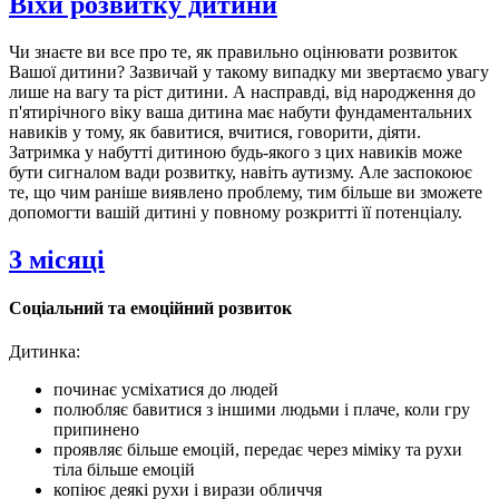
Віхи розвитку дитини
Чи знаєте ви все про те, як правильно оцінювати розвиток
Вашої дитини? Зазвичай у такому випадку ми звертаємо увагу
лише на вагу та ріст дитини. А насправді, від народження до
п'ятирічного віку ваша дитина має набути фундаментальних
навиків у тому, як бавитися, вчитися, говорити, діяти.
Затримка у набутті дитиною будь-якого з цих навиків може
бути сигналом вади розвитку, навіть аутизму. Але заспокоює
те, що чим раніше виявлено проблему, тим більше ви зможете
допомогти вашій дитині у повному розкритті її потенціалу.
3 місяці
Соціальний та емоційний розвиток
Дитинка:
починає усміхатися до людей
полюбляє бавитися з іншими людьми і плаче, коли гру
припинено
проявляє більше емоцій, передає через міміку та рухи
тіла більше емоцій
копіює деякі рухи і вирази обличчя