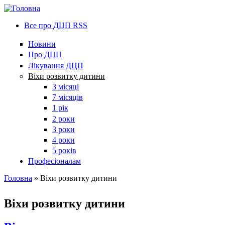
Все про ДЦП RSS
Новини
Про ДЦП
Лікування ДЦП
Віхи розвитку дитини
3 місяці
7 місяців
1 рік
2 роки
3 роки
4 роки
5 років
Професіоналам
Головна
» Віхи розвитку дитини
You are here
Віхи розвитку дитини