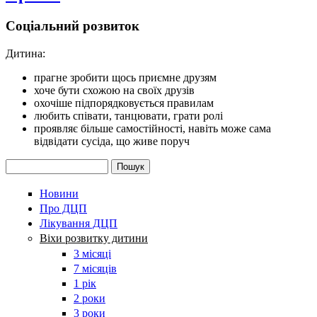
Соціальний розвиток
Дитина:
прагне зробити щось приємне друзям
хоче бути схожою на своїх друзів
охочіше підпорядковується правилам
любить співати, танцювати, грати ролі
проявляє більше самостійності, навіть може сама
відвідати сусіда, що живе поруч
Пошук
Пошукова форма
Новини
Про ДЦП
Лікування ДЦП
Віхи розвитку дитини
3 місяці
7 місяців
1 рік
2 роки
3 роки