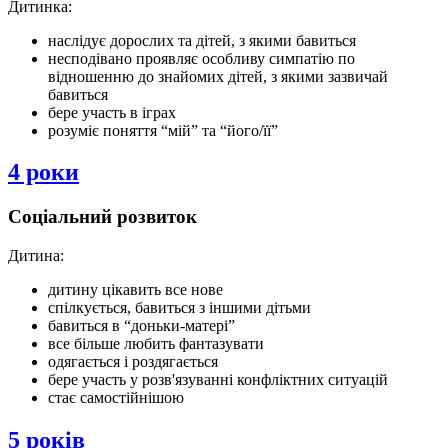
Дитинка:
наслідує дорослих та дітей, з якими бавиться
несподівано проявляє особливу симпатію по
відношенню до знайомих дітей, з якими зазвичай
бавиться
бере участь в іграх
розуміє поняття “мій” та “його/її”
4 роки
Соціальний розвиток
Дитина:
дитину цікавить все нове
спілкується, бавиться з іншими дітьми
бавиться в “доньки-матері”
все більше любить фантазувати
одягається і роздягається
бере участь у розв'язуванні конфліктних ситуацій
стає самостійнішою
5 років