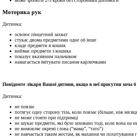
може зробити 2-3 кроки без сторонньої допомоги
Моторика рук
Дитинка:
освоює пінцетний захват
стукає двома предметами одне об інше
кладе предмети в кошик
виймає предмети з кошика
показує вказівним пальчиком
намагається імітувати писання карлючками
Повідомте лікаря Вашої дитини, якщо в неї присутня хоча б о
Дитинка:
не повзає
потягує одну сторону тіла, коли повзає (більше, ніж місяц
не може стояти при підтримці
не шукає предмети, які було заховано тоді, коли вона на 
не вимовляє окремі слова (“мама”, “тато”)
не навчається таким жестам, як махання чи похитування 