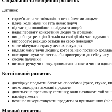
Соціальний та емоційний розвиток
Дитинка:
сором'язлива чи зніяковіла з незнайомими людьми
плаче, коли мами чи тата немає поруч
під час гри полюбляє наслідувати людей
надає перевагу конкретним людям та іграшкам
випробовує реакцію батьків на свої дії під час годування
випробовує реакцію батьків на свою поведінку
може відчувати страх у деяких ситуаціях
виділяє маму та/чи людину, котра за нею постійно догляд
повторює звуки чи жести, аби привернути до себе увагу
смокче пальчики
витягає ручку чи ніжку, допомагаючи таким чином одягат
Когнітивний розвиток
досліджує предмети багатьма способами (трясе, стукає, ки
легко знаходить заховані предмети
дивиться на правильну картинку, коли називають той чи
наслідує жести
починає використовувати предмети за призначенням (п'є з
Мовний розвиток