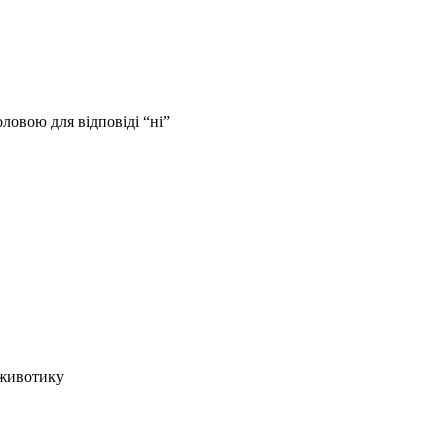
оловою для відповіді “ні”
 животику