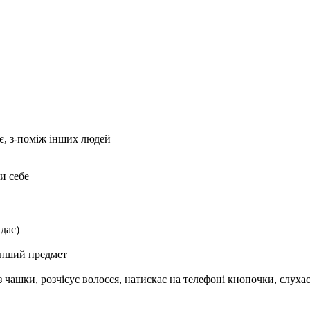
ає, з-поміж інших людей
и себе
дає)
 інший предмет
 чашки, розчісує волосся, натискає на телефоні кнопочки, слухає