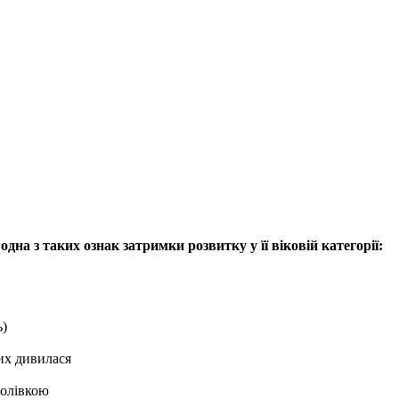
дна з таких ознак затримки розвитку у її віковій категорії:
ь)
них дивилася
голівкою