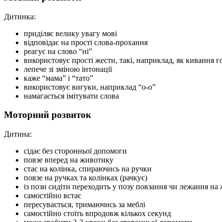
Дитинка:
приділяє велику увагу мові
відповідає на прості слова-прохання
реагує на слово “ні”
використовує прості жести, такі, наприклад, як кивання г
лепече зі зміною інтонації
каже “мама” і “тато”
використовує вигуки, наприклад “о-о”
намагається імітувати слова
Моторний розвиток
Дитина:
сідає без сторонньої допомоги
повзе вперед на животику
стає на колінка, спираючись на ручки
повзе на ручках та колінках (рачкує)
із пози сидіти переходить у позу повзання чи лежання на
самостійно встає
пересувається, тримаючись за меблі
самостійно стоїть впродовж кількох секунд