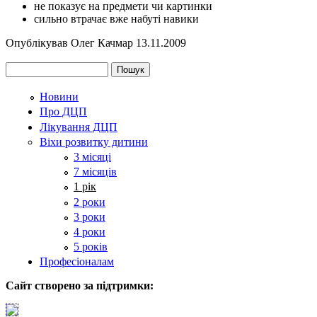
не показує на предмети чи картинки
сильно втрачає вже набуті навики
Опублікував
Олег Качмар
13.11.2009
Google Plus One
Tweet Widget
Share on Facebook
Пошук
Пошукова форма
Новини
Про ДЦП
Лікування ДЦП
Віхи розвитку дитини
3 місяці
7 місяців
1 рік
2 роки
3 роки
4 роки
5 років
Професіоналам
Сайт створено за підтримки: