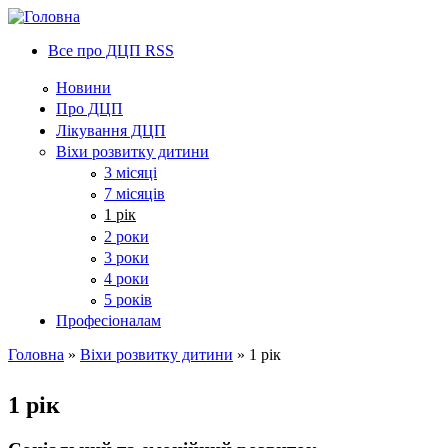
Все про ДЦП RSS
Новини
Про ДЦП
Лікування ДЦП
Віхи розвитку дитини
3 місяці
7 місяців
1 рік
2 роки
3 роки
4 роки
5 років
Професіоналам
Головна
»
Віхи розвитку дитини
» 1 рік
You are here
1 рік