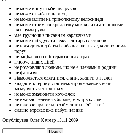
не може кинути м'ячика рукою
не може стрибати на місці
не може їздити на триколісному велосипеді
не може втримати крейдочку між великим та іншими
пальцями руки
має труднощі з писанням карлючками
не може побудувати вежу з чотирьох кубиків
не відходить від батьків або все ще плаче, коли їх немає
поруч
не зацікавлена в інтерактивних іграх
ігнорує інших дітей
не розмовляє з людьми, що не є членами її родини
не фантазує
відмовляється одягатися, спати, ходити в туалет
впадає в істерику, стає неконтрольованою, коли
засмучується чи злиться
не може змалювати кружечок
не вживає речення з більше, ніж трьох слів
не вживає правильно займенники “я” і “ти”
сильно втрачає вже набуті навики
Опублікував
Олег Качмар
13.11.2009
Google Plus One
Tweet Widget
Share on Facebook
Пошук