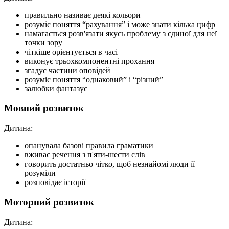
правильно називає деякі кольори
розуміє поняття “рахування” і може знати кілька цифр
намагається розв'язати якусь проблему з єдиної для неї
точки зору
чіткіше орієнтується в часі
виконує трьохкомпонентні прохання
згадує частини оповідей
розуміє поняття “однаковий” і “різний”
залюбки фантазує
Мовний розвиток
Дитина:
опанувала базові правила граматики
вживає речення з п'яти-шести слів
говорить достатньо чітко, щоб незнайомі люди її
розуміли
розповідає історії
Моторний розвиток
Дитина: