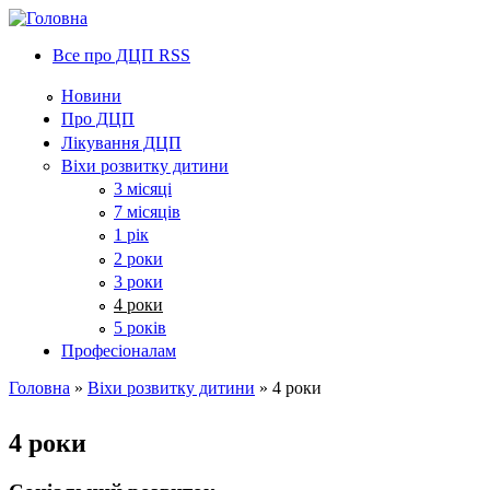
Все про ДЦП RSS
Новини
Про ДЦП
Лікування ДЦП
Віхи розвитку дитини
3 місяці
7 місяців
1 рік
2 роки
3 роки
4 роки
5 років
Професіоналам
Головна
»
Віхи розвитку дитини
» 4 роки
You are here
4 роки