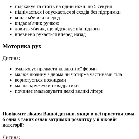
підскакує та стоїть на одній ніжці до 5 секунд
піднімається і опускається зі сходів без підтримки
копає м'ячика вперед
кидає м'ячик ручкою
ловить м'ячик, що відскакує від підлоги
впевнено рухається вперед-назад
Моторика рух
Дитина:
змальовує предмети квадратної форми
малює людину з двома чи чотирма частинами тіла
користується ножицями
малює кружечки і квадратики
починає змальовувати деякі великі літери
Повідомте лікаря Вашої дитини, якщо в неї присутня хоча
б одна з таких ознак затримки розвитку у її віковій
категорії:
Дитина: