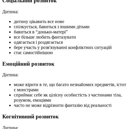
Соціальний розвиток
Дитина:
дитину цікавить все нове
спілкується, бавиться з іншими дітьми
бавиться в “доньки-матері”
все більше любить фантазувати
одягається і роздягається
бере участь у розв'язуванні конфліктних ситуацій
стає самостійнішою
Емоційний розвиток
Дитина:
може вірити в те, що багато незнайомих предметів, істот
є монстрами
сприймає себе як цілісну особистість з частинами тіла,
розумом, емоціями
часто не може відрізнити фантазію від реальності
Когнітивний розвиток
Дитина: